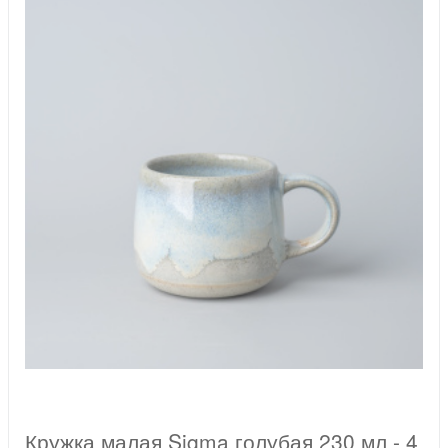
Кружка малая Sigma голубая 230 мл - 4