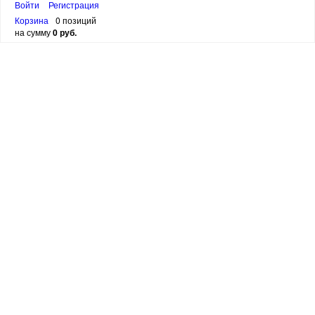
Войти
Регистрация
Корзина
0 позиций
на сумму
0 руб.
Кружка "Прага" 280 мл - 5
3 000 руб.
Автор
Сигурд и Мария
Объем
280 МЛ
Наличие:
1 шт
В корзину