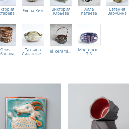
иктория
Виктория
Алла
Евгения
Елена Ким
старева
Юрьева
Катаева
Зарубина
Юлия
Татьяна
Мастерская
el_ceramica
банова
Силантьева
TIS