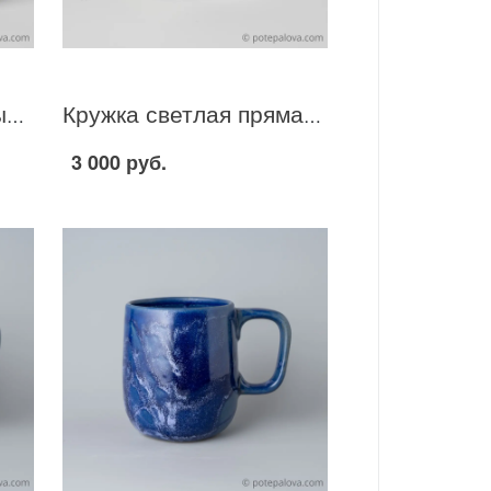
Стакан-капля красгный матовый 400 мл
Кружка светлая прямая 350 мл
3 000 руб.