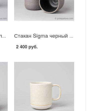
Стакан Обсидиан малый с красной глазурью 130 мл
Стакан Sigma черный "Почти Barista" 300 мл
2 400 руб.