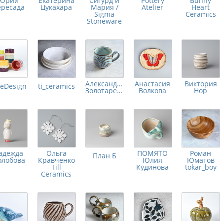
Юрий
Екатерина
Сигурд и
Pottery
Bunny
ересада
Цукахара
Мария /
Atelier
Heart
Sigma
Ceramics
Stoneware
Александра
Анастасия
Виктория
leDesign
ti_ceramics
Золотарева
Волкова
Нор
адежда
Ольга
ПОМЯТО
Роман
План Б
лобова
Кравченко
Юлия
Юматов
Till
Кудинова
tokar_boy
Ceramics