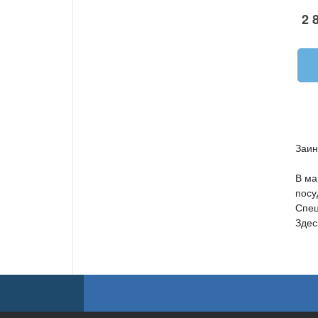
2 
Заин
В ма
посу
Спец
Здес