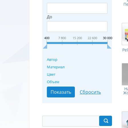
П
До
400
7 800
15 200
22 600
30 000
Pe
Автор
Материал
Цвет
Объем
Н
Жо