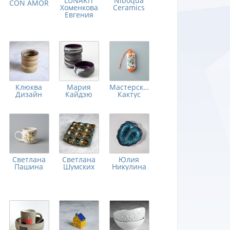
LUNAKIT
Niboqua
CON AMOR
Хоменкова
Ceramics
Евгения
Клюква
Мария
Мастерская
Дизайн
Кайдзю
Кактус
Светлана
Светлана
Юлия
Пашина
Шумских
Никулина