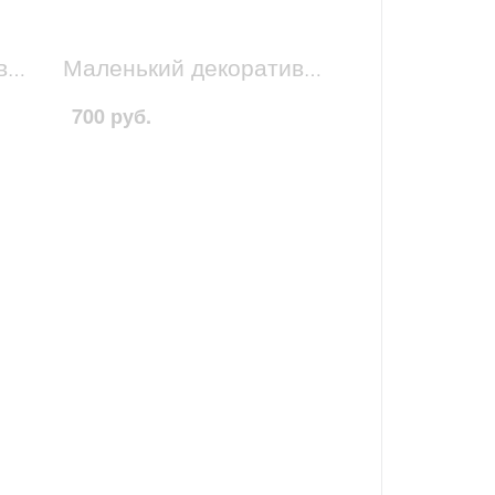
Маленький декоративный домик бело-зеленый 1
Маленький декоративный домик бело-бежевый 1
700 руб.