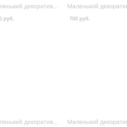
Маленький декоративный домик бело-сиреневый 1
0 руб.
700 руб.
Маленький декоративный домик желто-зеленый 4