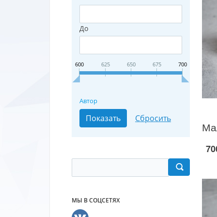
До
600
625
650
675
700
Автор
70
МЫ В СОЦСЕТЯХ