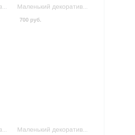
Маленький декоративный домик бело-желтый 2
Маленький декоративный домик желто-красный 4
700 руб.
Маленький декоративный домик желто-зеленый 1
Маленький декоративный домик желтый