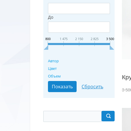
До
800
1 475
2 150
2 825
3 500
Автор
Цвет
Объем
3 50