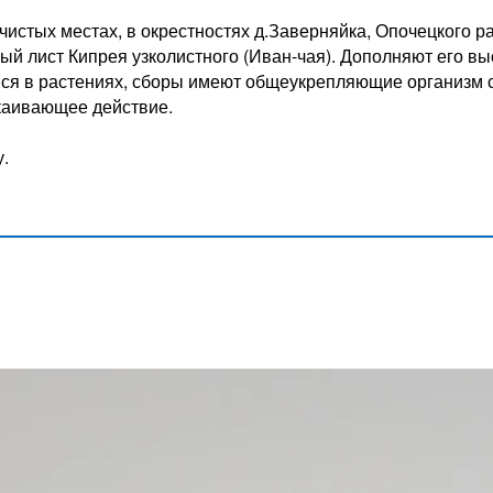
чистых местах, в окрестностях д.Заверняйка, Опочецкого р
й лист Кипрея узколистного (Иван-чая). Дополняют его в
ся в растениях, сборы имеют общеукрепляющие организм 
каивающее действие.
у.